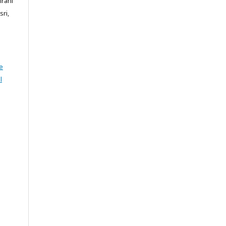
irani
sri,
e
l