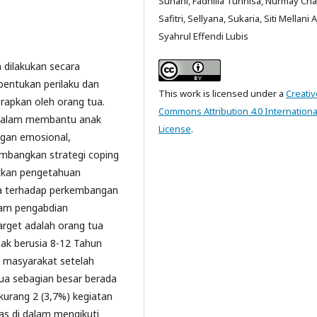
Suhani, Fadhilla Tunnisa, Nurmay Cha
Safitri, Sellyana, Sukaria, Siti Mellani A
Syahrul Effendi Lubis
n dilakukan secara
bentukan perilaku dan
This work is licensed under a
Creativ
erapkan oleh orang tua.
Commons Attribution 4.0 Internationa
g dalam membantu anak
License
.
gan emosional,
embangkan strategi coping
atkan pengetahuan
ya terhadap perkembangan
lam pengabdian
arget adalah orang tua
nak berusia 8-12 Tahun
n masyarakat setelah
ua sebagian besar berada
kurang 2 (3,7%) kegiatan
ias di dalam mengikuti