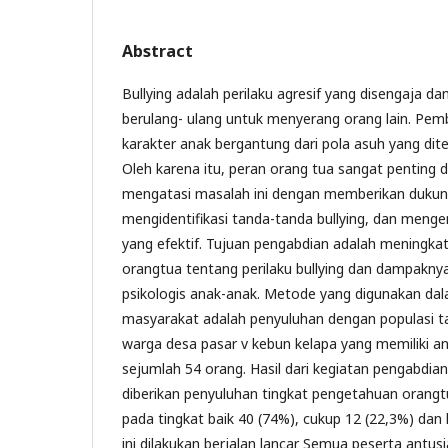
Abstract
Bullying adalah perilaku agresif yang disengaja da
berulang- ulang untuk menyerang orang lain. Pem
karakter anak bergantung dari pola asuh yang dit
Oleh karena itu, peran orang tua sangat pentin
mengatasi masalah ini dengan memberikan dukun
mengidentifikasi tanda-tanda bullying, dan meng
yang efektif. Tujuan pengabdian adalah meningk
orangtua tentang perilaku bullying dan dampakn
psikologis anak-anak. Metode yang digunakan da
masyarakat adalah penyuluhan dengan populasi t
warga desa pasar v kebun kelapa yang memiliki a
sejumlah 54 orang. Hasil dari kegiatan pengabdia
diberikan penyuluhan tingkat pengetahuan orangt
pada tingkat baik 40 (74%), cukup 12 (22,3%) dan 
ini dilakukan berjalan lancar Semua peserta antus