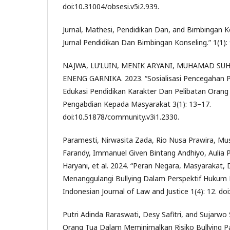
doi:10.31004/obsesi.v5i2.939.
Jurnal, Mathesi, Pendidikan Dan, and Bimbingan Ko
Jurnal Pendidikan Dan Bimbingan Konseling.” 1(1):
NAJWA, LU’LUIN, MENIK ARYANI, MUHAMAD SUH
ENENG GARNIKA. 2023. “Sosialisasi Pencegahan Per
Edukasi Pendidikan Karakter Dan Pelibatan Orang
Pengabdian Kepada Masyarakat 3(1): 13–17.
doi:10.51878/community.v3i1.2330.
Paramesti, Nirwasita Zada, Rio Nusa Prawira, Mus
Farandy, Immanuel Given Bintang Andhiyo, Aulia Pu
Haryani, et al. 2024. “Peran Negara, Masyarakat,
Menanggulangi Bullying Dalam Perspektif Hukum 
Indonesian Journal of Law and Justice 1(4): 12. doi:
Putri Adinda Raraswati, Desy Safitri, and Sujarwo
Orang Tua Dalam Meminimalkan Risiko Bullying Pa