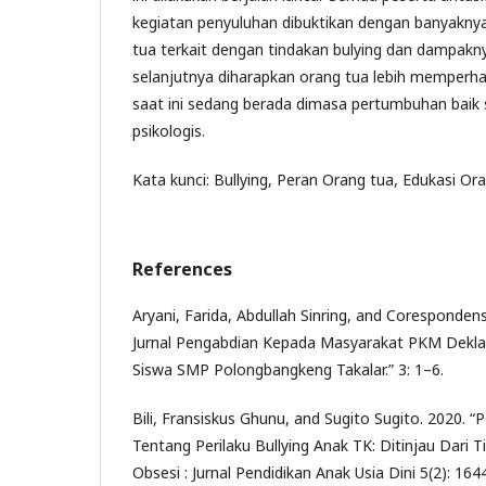
kegiatan penyuluhan dibuktikan dengan banyaknya
tua terkait dengan tindakan bulying dan dampakn
selanjutnya diharapkan orang tua lebih memperha
saat ini sedang berada dimasa pertumbuhan baik 
psikologis.
Kata kunci: Bullying, Peran Orang tua, Edukasi Or
References
Aryani, Farida, Abdullah Sinring, and Coresponden
Jurnal Pengabdian Kepada Masyarakat PKM Deklara
Siswa SMP Polongbangkeng Takalar.” 3: 1–6.
Bili, Fransiskus Ghunu, and Sugito Sugito. 2020. “
Tentang Perilaku Bullying Anak TK: Ditinjau Dari Ti
Obsesi : Jurnal Pendidikan Anak Usia Dini 5(2): 164