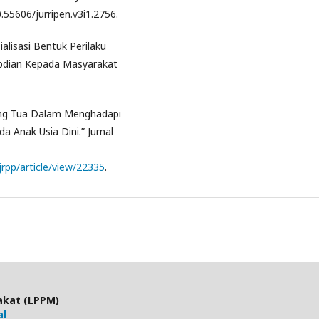
.55606/jurripen.v3i1.2756.
ialisasi Bentuk Perilaku
abdian Kepada Masyarakat
rang Tua Dalam Menghadapi
 Anak Usia Dini.” Jurnal
jrpp/article/view/22335
.
akat (LPPM)
al