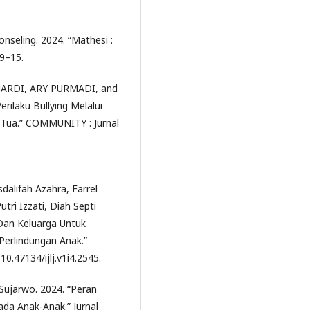
nseling. 2024. “Mathesi :
 9–15.
ARDI, ARY PURMADI, and
ilaku Bullying Melalui
 Tua.” COMMUNITY : Jurnal
dalifah Azahra, Farrel
tri Izzati, Diah Septi
 Dan Keluarga Untuk
Perlindungan Anak.”
10.47134/ijlj.v1i4.2545.
 Sujarwo. 2024. “Peran
da Anak-Anak.” Jurnal