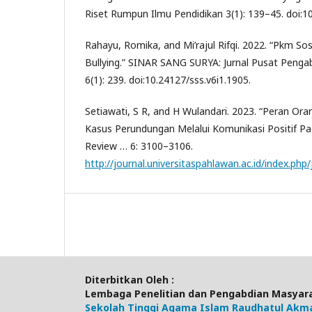
Riset Rumpun Ilmu Pendidikan 3(1): 139–45. doi:10
Rahayu, Romika, and Mi’rajul Rifqi. 2022. “Pkm Sos
Bullying.” SINAR SANG SURYA: Jurnal Pusat Peng
6(1): 239. doi:10.24127/sss.v6i1.1905.
Setiawati, S R, and H Wulandari. 2023. “Peran O
Kasus Perundungan Melalui Komunikasi Positif Pada
Review … 6: 3100–3106.
http://journal.universitaspahlawan.ac.id/index.php/
Diterbitkan Oleh :
Lembaga Penelitian dan Pengabdian Masyar
Sekolah Tinggi Agama Islam Raudhatul Akm